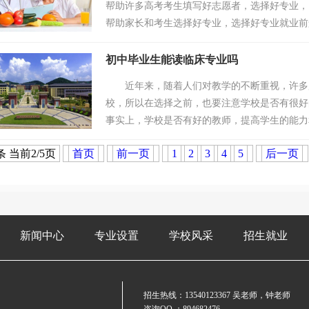
帮助许多高考考生填写好志愿者，选择好专业，
帮助家长和考生选择好专业，选择好专业就业
培养适应21世纪社会主义···
初中毕业生能读临床专业吗
近年来，随着人们对教学的不断重视，许多用
校，所以在选择之前，也要注意学校是否有很好
事实上，学校是否有好的教师，提高学生的能力
答问题时有丰富的经验，与一些新教···
条 当前2/5页
首页
前一页
1
2
3
4
5
后一页
新闻中心
专业设置
学校风采
招生就业
招生热线：
13540123367
吴老师，钟老师