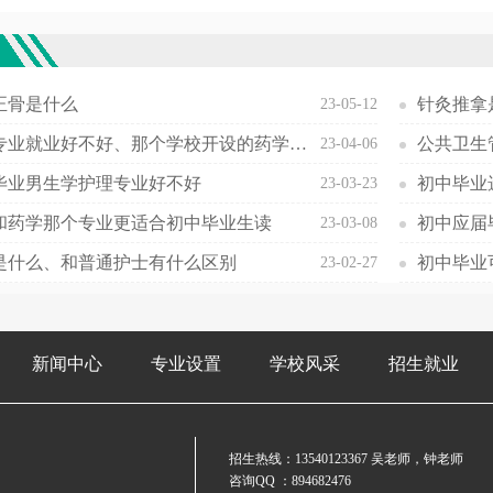
欢
正骨是什么
针灸推拿
23-05-12
药学专业就业好不好、那个学校开设的药学专业最好
公共卫生
23-04-06
毕业男生学护理专业好不好
初中毕业
23-03-23
和药学那个专业更适合初中毕业生读
初中应届
23-03-08
是什么、和普通护士有什么区别
23-02-27
新闻中心
专业设置
学校风采
招生就业
招生热线：
13540123367
吴老师，钟老师
咨询QQ ：894682476