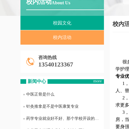
校内活动
About Us
校园文化
校内
校内活动
咨询热线
很多
13540123367
学护
专业
新闻中心
more
1，
人、
中医正骨是什么
2，各
求更
针灸推拿是不是中医康复专业
3，
药学专业就业好不好、那个学校开设的药学专业最好
房，
要身