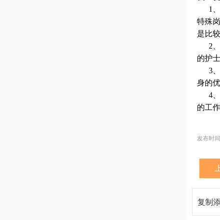
1、
特殊
是比
2、
的护
3、
身的
4、
的工
发布时间：2
复制