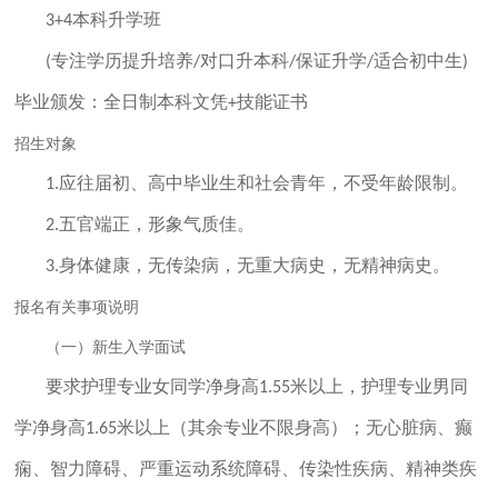
本科升学班
3+4
专注学历提升培养
对口升本科
保证升学
适合初中生
(
/
/
/
)
毕业颁发：全日制本科文凭
技能证书
+
招生对象
应往届初、高中毕业生和社会青年，不受年龄限制。
1.
五官端正，形象气质佳。
2.
身体健康，无传染病，无重大病史，无精神病史。
3.
报名有关事项说明
（一）新生入学面试
要求护理专业女同学净身高
米以上，护理专业男同
1.55
学净身高
米以上（其余专业不限身高）；无心脏病、癫
1.65
痫、智力障碍、严重运动系统障碍、传染性疾病、精神类疾