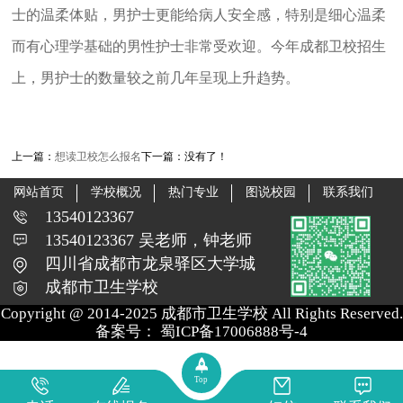
士的温柔体贴，男护士更能给病人安全感，特别是细心温柔
而有心理学基础的男性护士非常受欢迎。今年成都卫校招生
上，男护士的数量较之前几年呈现上升趋势。
上一篇：
想读卫校怎么报名
下一篇：没有了！
网站首页
学校概况
热门专业
图说校园
联系我们
13540123367
13540123367 吴老师，钟老师
四川省成都市龙泉驿区大学城
成都市卫生学校
Copyright @ 2014-2025 成都市卫生学校 All Rights Reserved.
备案号：
蜀ICP备17006888号-4
Top