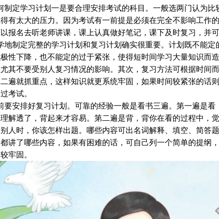
制定学习计划一是要合理安排考试的科目。一般选两门认为比较
觉得有太大的压力。因为考试有一前提是必须在完全不影响工作
可以报名去听老师讲课，课上认真做好笔记，课下及时复习，并
地制定完整的学习计划和复习计划确实很重要。计划既不能定的
积极性下降，也不能定的过于紧张，使得短时间学习大量知识而
，尤其不要受别人复习情况的影响。其次，复习方法可根据时间
第二遍就抓重点，这样知识就更系统牢固，如果时间较紧张的话
通过考试。
要安排好复习计划。可靠的经验一般是看书三遍。第一遍是看，
你理解透了，背起来才容易。第二遍是背，背你在看的过程中，
考别人时，你该怎样出题。哪些内容可出名词解释、填空、简答
尾都讲了哪些内容，如果有困难的话，可自己列一个简单的提纲
比较牢固。