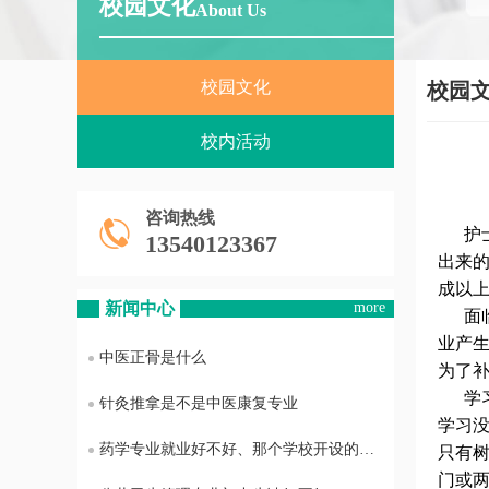
校园文化
About Us
校园文化
校园
校内活动
咨询热线
护士
13540123367
出来
成以
新闻中心
more
面临
业产
中医正骨是什么
为了
学习
针灸推拿是不是中医康复专业
学习
药学专业就业好不好、那个学校开设的药学专业最好
只有
门或