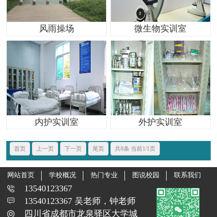
风雨操场
微生物实训室
内护实训室
外护实训室
首页
上一页
下一页
尾页
共8条 当前1/1页
网站首页
学校概况
热门专业
图说校园
联系我们
13540123367
13540123367 吴老师，钟老师
四川省成都市龙泉驿区大学城