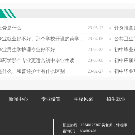
欢
正骨是什么
针灸推拿
23-05-12
药学专业就业好不好、那个学校开设的药学专业最好
公共卫生
23-04-06
毕业男生学护理专业好不好
初中毕业
23-03-23
和药学那个专业更适合初中毕业生读
初中应届
23-03-08
是什么、和普通护士有什么区别
23-02-27
新闻中心
专业设置
学校风采
招生就业
招生热线：
13540123367
吴老师，钟老师
咨询QQ ：894682476