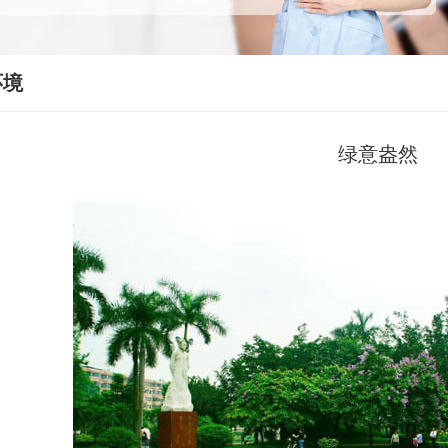
环境
绿意盎然