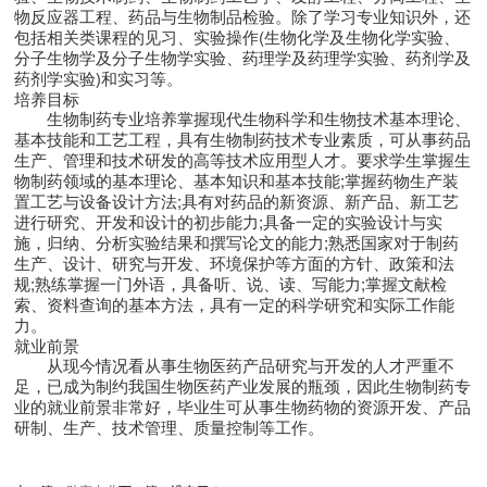
物反应器工程、药品与生物制品检验。除了学习专业知识外，还
包括相关类课程的见习、实验操作(生物化学及生物化学实验、
分子生物学及分子生物学实验、药理学及药理学实验、药剂学及
药剂学实验)和实习等。
培养目标
生物制药专业培养掌握现代生物科学和生物技术基本理论、
基本技能和工艺工程，具有生物制药技术专业素质，可从事药品
生产、管理和技术研发的高等技术应用型人才。要求学生掌握生
物制药领域的基本理论、基本知识和基本技能;掌握药物生产装
置工艺与设备设计方法;具有对药品的新资源、新产品、新工艺
进行研究、开发和设计的初步能力;具备一定的实验设计与实
施，归纳、分析实验结果和撰写论文的能力;熟悉国家对于制药
生产、设计、研究与开发、环境保护等方面的方针、政策和法
规;熟练掌握一门外语，具备听、说、读、写能力;掌握文献检
索、资料查询的基本方法，具有一定的科学研究和实际工作能
力。
就业前景
从现今情况看从事生物医药产品研究与开发的人才严重不
足，已成为制约我国生物医药产业发展的瓶颈，因此生物制药专
业的就业前景非常好，毕业生可从事生物药物的资源开发、产品
研制、生产、技术管理、质量控制等工作。