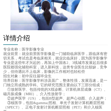
详情介绍
专业名称
：医学影像专业
就业前景
：就业前景医学影像是一门辅助临床医学，跟临床有密
切关系，考试也是考临床相关，就业比临床好，因为医学影像学
专业是这些年才兴起的，再加上中国各2、3线城市发展起后很多
医院都强化辅助科室，进入新科技，这类专业医生比较缺，竞争
少，但待遇比不上临床，影像的工作相对也轻松些
招生对象：
初中应往届毕业生
培养目标
：医学影像学科涉及面广，整体性强，发展迅速，是一
门独立而成熟的学科。它的研究范围主要由以下三部分组成：
①放射医学、包括传统的X线诊断、计算机体层成像（CT）、
磁共振成像（MRI）、介入性放射学；
②超声医学（US），包括B型超声、超声心动图、介入超声；
③核医学，包括&gamma;照相、单光子发射计算机断层照相
（SPECT）、正电子发射计算机断层照相（PET）和介入核医