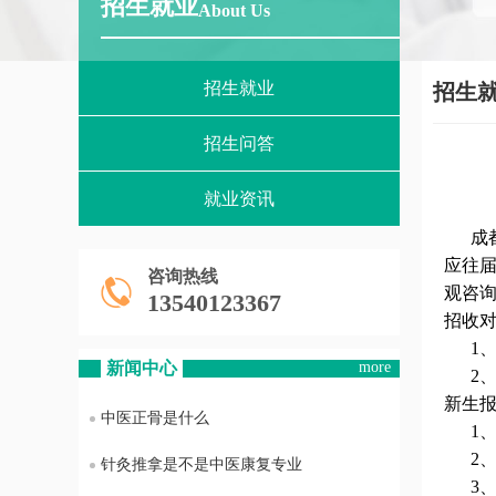
招生就业
About Us
招生就业
招生
招生问答
就业资讯
成都
应往
咨询热线
观咨
13540123367
招收
1、招
新闻中心
more
2、
新生
中医正骨是什么
1、
2、 在
针灸推拿是不是中医康复专业
3、在