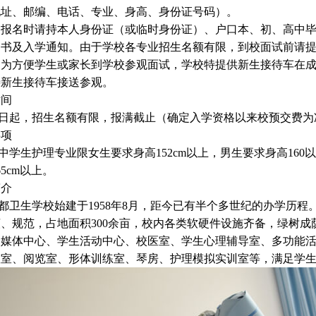
地址、邮编、电话、专业、身高、身份证号码）。
报名时请持本人身份证（或临时身份证）、户口本、初、高中毕
知书及入学通知。由于学校各专业招生名额有限，到校面试前请
为方便学生或家长到学校参观面试，学校特提供新生接待车在成
待新生接待车接送参观。
时间
起，招生名额有限，报满截止（确定入学资格以来校预交费为
事项
生护理专业限女生要求身高152cm以上，男生要求身高160以
65cm以上。
简介
卫生学校始建于1958年8月，距今已有半个多世纪的办学历程
谨、规范，占地面积300余亩，校内各类软硬件设施齐备，绿树
多媒体中心、学生活动中心、校医室、学生心理辅导室、多功能
教室、阅览室、形体训练室、琴房、护理模拟实训室等，满足学