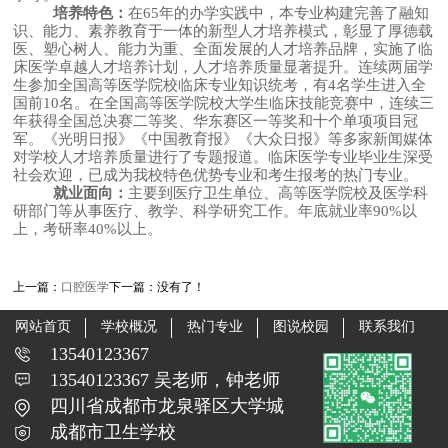
培养特色：
在65年的办学实践中，本专业构建完善了融知
识、能力、素养教育于一体的新型人才培养模式，彰显了厚德载
医、塑心树人、能力为重、全面发展的人才培养品牌，实施了临
床医学卓越人才培养计划，人才培养质量显著提升。连续两届学
生参加全国高等医学院校临床专业知识统考，有4名学生进入全
国前10名。在全国高等医学院校大学生临床技能竞赛中，连续三
年获得全国总决赛二等奖、华东赛区一等奖和十个单项项目冠
军。《光明日报》《中国教育报》《大众日报》等多家新闻媒体
对学校人才培养质量进行了专题报道。临床医学专业毕业生深受
社会欢迎，已成为我校特色优势专业和考生报考的热门专业。
就业面向：
主要到医疗卫生单位、高等医学院校及医学科
研部门等从事医疗、教学、科学研究工作。年底就业率90%以
上，考研率40%以上。
上一篇：
口腔医学
下一篇：没有了！
网站首页
学校概况
热门专业
图说校园
联系我们
13540123367
13540123367 吴老师，钟老师
四川省成都市龙泉驿区大学城
成都市卫生学校