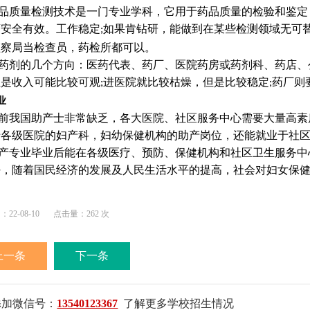
品质量检测技术是一门专业学科，它用于药品质量的检验和鉴定
药安全有效。工作稳定
如果肯钻研，能做到在某些检测领域无可
;
监察局当检查员，药检所都可以。
药剂的几个方向：医药代表、药厂、医院药房或药剂科、药店、
但是收入可能比较可观
进医院就比较枯燥，但是比较稳定
药厂则
;
;
业
前我国助产士非常缺乏，各大医院、社区服务中心需要大量高素
于各级医院的妇产科，妇幼保健机构的助产岗位，还能就业于社
产专业毕业后能在各级医疗、预防、保健机构和社区卫生服务中
好，随着国民经济的发展及人民生活水平的提高，社会对妇女保
22-08-10
点击量：262 次
上一条
下一条
添加微信号：
13540123367
了解更多学校招生情况