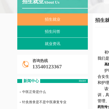
招生就业
About Us
招生就业
招生
招生问答
就业资讯
初
我们
咨询热线
高
13540123367
护
合女
新闻中心
more
和护
该
中医正骨是什么
训，
管理
针灸推拿是不是中医康复专业
药剂专