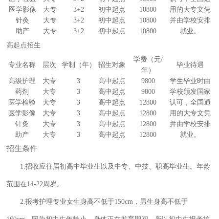
医学影像
大专
3+2
初中起点
10800
用的大专文凭
针灸
大专
3+2
初中起点
10800
并由学校安排
助产
大专
3+2
初中起点
10800
就业。
高起点招生
学费（元/
专业名称
层次
学制（年）
招生对象
毕业待遇
年）
高级护理
大专
3
高中起点
9800
学生毕业时由
药剂
大专
3
高中起点
9800
学校颁发国家
医学检验
大专
3
高中起点
12800
认可，全国通
医学影像
大专
3
高中起点
12800
用的大专文凭
针灸
大专
3
高中起点
12800
并由学校安排
助产
大专
3
高中起点
12800
就业。
招生条件
1.招收应往届初高中毕业生以及中专、中技、职高毕业生。年龄
范围在14-22周岁。
2.报考护理专业女生身高不低于150cm，男生身高不低于