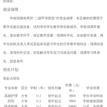
的身影。
就业保障
学校现拥有两所“二级甲等医院”作资金保障，有足够的经费用于
教学实验仪器设备、试剂等供学生教学和实验操作。学校强调常规
化，落实教学环节，保证教学质量；强调科学化，在创新中发展，将
学生的执业准入考试及临床实践与学生的日常教学相结合；强调信息
化，加强对外交流，切实解决学生实习与就业问题；强调学习终身
化，创造条件。
招生计划
初起点招生
学费（元/
专业名称
层次
学制（年）
招生对象
毕业待遇
年）
高级护理
大专
3+2
初中起点
9800
学生毕业时由
药剂
大专
3+2
初中起点
9800
学校颁发国家
医学检验
大专
3+2
初中起点
10800
认可，全国通