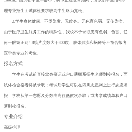
160cm。因为初中生年龄小，身体正在发育期间，所以初中生报考护
理专业招生面试体检要求较高中生略为宽松。
3.学生身体健康、不烫染发、无纹身。无色盲色弱、无传染病。
由于医疗卫生服务工作的特殊性，我校不予录取患有色弱、色盲、任
何一眼矫正到4.8镜片度数大于800度、肢体残疾和脑瘫等不符合报考
医学类专业的考生。
报名方式
学生在考试前直接拿身份证或户口薄联系招生老师到校报名，面
试体检合格者将被录取；考试后学生可以在四川志愿网上进行志愿填
报，学校从第一志愿及分数由高往低依次录取；或者拿成绩单和户口
薄到校报名。
专业介绍
高级护理