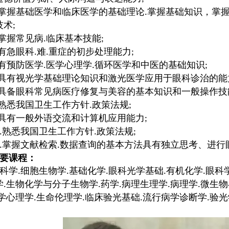
掌握基础医学和临床医学的基础理论
掌握基础知识，掌
.
技术
;
掌握常见病
临床基本技能
.
;
有急眼科
难
重症的初步处理能力
.
.
;
有预防医学
医学心理学
循环医学和中医的基础知识
.
.
;
具有视光学基础理论知识和激光医学应用于眼科诊治的能
具备眼科常见病医疗修复与美容的基本知识和一般操作技
熟悉我国卫生工作方针
政策法规
.
;
具有一般外语交流和计算机应用能力
;
熟悉我国卫生工作方针
政策法规
.
.
;
掌握文献检索
数据查询的基本方法具有独立思考、进行
.
.
要课程：
科学
细胞⽣物学
基础化学
眼科光学基础
有机化学
眼科
.
.
.
.
.
学
⽣物化学与分⼦⽣物学
药学
病理⽣理学
病理学
微⽣物
.
.
.
.
.
学⼼理学
⽣命伦理学
临床验光基础
流⾏病学诊断学
验光
.
.
.
.