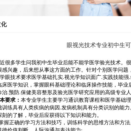
文化
眼视光技术专业初中生
近很多学生问我初中生毕业后能不能学医学验光技术。
很感兴趣，后来想从事这方面的工作。针对个别医学问题
学眼技术要求医学基础扎实
视光学知识面广
实践技能强
.
.
.
临床医学知识，掌握眼科基础理论和临床操作技能，毕业
诊治
预防
保健美容整形及验光医学研究应用的高级专业
.
.
本要求：
本专业学生主要学习通识教育课程和医学基础
础训练具有人类疾病的病因
发病机制具有分类识别的能力
.
深刻的了解，毕业后应获得以下知识和能力。
掌握正确的学习方法和技巧，训练科学的思维方法和方法
道德价值判断、人际沟通与表达能力
;