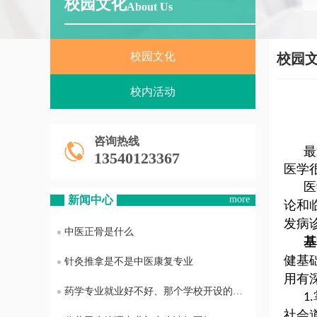
校园文化
About Us
校园文化
校园
校内活动
咨询热线
最
13540123367
医学
医
新闻中心
more
论和
发病
中医正骨是什么
基
健基
针灸推拿是不是中医康复专业
用有
药学专业就业好不好、那个学校开设的药学专业最好
1.
社会