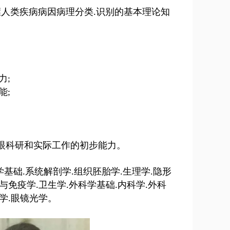
握人类疾病病因病理分类
识别的基本理论知
.
力
;
能
;
眼科研和实际工作的初步能力。
学基础
系统解剖学
组织胚胎学
⽣理学
隐形
.
.
.
.
与免疫学
卫⽣学
外科学基础
内科学
外科
.
.
.
.
学
眼镜光学。
.