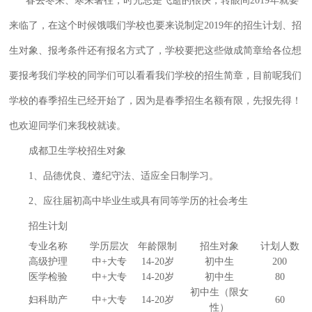
春去冬来、寒来暑往，时光总是飞逝的很快，转眼间2019年就要
来临了，在这个时候饿哦们学校也要来说制定2019年的招生计划、招
生对象、报考条件还有报名方式了，学校要把这些做成简章给各位想
要报考我们学校的同学们可以看看我们学校的招生简章，目前呢我们
学校的春季招生已经开始了，因为是春季招生名额有限，先报先得！
也欢迎同学们来我校就读。
成都卫生学校招生对象
1、品德优良、遵纪守法、适应全日制学习。
2、应往届初高中毕业生或具有同等学历的社会考生
招生计划
专业名称
学历层次
年龄限制
招生对象
计划人数
高级护理
中+大专
14-20岁
初中生
200
医学检验
中+大专
14-20岁
初中生
80
初中生（限女
妇科助产
中+大专
14-20岁
60
性）